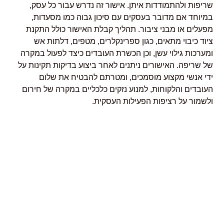
שריפות ולהתמודדות איתן. אישור זה נדרש עבור כל עסק,
במיוחד אם מדובר בעסקים עם סיכון גבוה כמו מסעדות,
מפעלים או מבני ציבור. תהליך קבלת האישור כולל התקנת
ציוד כיבוי מתאים, כגון ספרינקלרים, מטפים, דלתות אש
ומערכות גילוי עשן, וכן הכשרת העובדים כיצד לפעול במקרה
של שריפה. האישורים ניתנים לאחר ביצוע בדיקות תקינות על
ידי אנשי מקצוע מוסמכים, ומטרתם להבטיח את שלום
העובדים והלקוחות, למנוע נזקים כלכליים במקרה של חירום
ולשמור על רציפות הפעילות העסקית.
למה חשוב אישור כיבוי אש?
כל עסק, בין אם מדובר בחנות, מסעדה, משרד או כל מוסד
ציבורי אחר, חייב לעמוד בדרישות כיבוי אש על מנת להבטיח
את שלום העובדים והלקוחות. אישור כיבוי אש מהווה הוכחה
לכך שהעסק מצויד בציוד כיבוי המתאים ומוכן להתמודד עם
מצבי חירום. לא רק שזה עוזר לשמור על החיים והציוד של