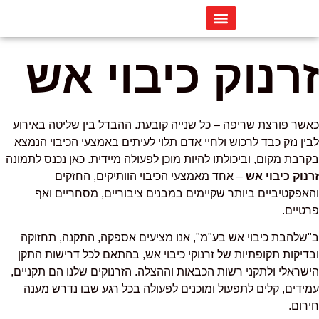
מערכות כיבוי אש
ציוד כיבוי אש
יועץ בטיחות אש
טופס אחיד כבאות
מידע מקצועי
מערכות גילוי אש
זרנוק כיבוי אש
כאשר פורצת שריפה – כל שנייה קובעת. ההבדל בין שליטה באירוע
לבין נזק כבד לרכוש ולחיי אדם תלוי לעיתים באמצעי הכיבוי הנמצא
בקרבת מקום, וביכולתו להיות מוכן לפעולה מיידית. כאן נכנס לתמונה
זרנוק כיבוי אש
– אחד מאמצעי הכיבוי הוותיקים, החזקים
והאפקטיביים ביותר שקיימים במבנים ציבוריים, מסחריים ואף
פרטיים.
ב"שלהבת כיבוי אש בע"מ", אנו מציעים אספקה, התקנה, תחזוקה
ובדיקות תקופתיות של זרנוקי כיבוי אש, בהתאם לכל דרישות התקן
הישראלי ולתקני רשות הכבאות וההצלה. הזרנוקים שלנו הם תקניים,
עמידים, קלים לתפעול ומוכנים לפעולה בכל רגע שבו נדרש מענה
חירום.