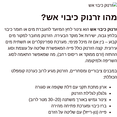
מהו זרנוק כיבוי אש?
זרנוק כיבוי אש
הוא צינור לחץ המיועד להעברת מים או חומר כיבוי
בלחץ גבוה, ישירות אל מוקד הבעירה. הזרנוק מחובר למקור מים
קבוע – בין אם זה מיכל פנימי, מערכת ספרינקלרים או תשתית מים
עירונית. קצה הזרנוק כולל פייה המאפשרת שליטה על עוצמת וסוג
ההתזה (זרם ממוקד או ריסוס רחב), מה שמאפשר התאמה לסוג
השריפה ולמיקומה.
במבנים ציבוריים ומסחריים, הזרנוק מגיע לרוב כערכה קומפלט
הכוללת:
ארון מתכת תקני עם דלת שקופה או סגורה
גלגלון לגלילת הזרנוק
צינור גמיש באורך משתנה (20–30 מטר לרוב)
ברז כיבוי ומערכת פתיחה מהירה
פייה (נון-רייזל) עם שליטה על הזרם