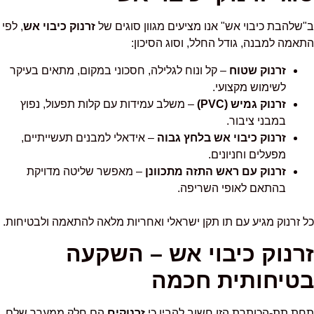
ב"שלהבת כיבוי אש" אנו מציעים מגוון סוגים של
זרנוק כיבוי אש
, לפי
התאמה למבנה, גודל החלל, וסוג הסיכון:
זרנוק שטוח
– קל ונוח לגלילה, חסכוני במקום, מתאים בעיקר
לשימוש מקצועי.
זרנוק גמיש (PVC)
– משלב עמידות עם קלות תפעול, נפוץ
במבני ציבור.
זרנוק כיבוי אש בלחץ גבוה
– אידאלי למבנים תעשייתיים,
מפעלים וחניונים.
זרנוק עם ראש התזה מתכוונן
– מאפשר שליטה מדויקת
בהתאם לאופי השריפה.
כל זרנוק מגיע עם תו תקן ישראלי ואחריות מלאה להתאמה ולבטיחות.
זרנוק כיבוי אש – השקעה
בטיחותית חכמה
תחת תת-הכותרת הזו חשוב להבין כי
זרנוקים
הם חלק ממערך שלם