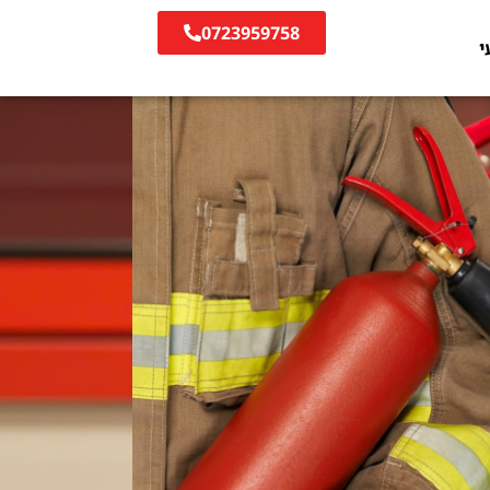
0723959758
י